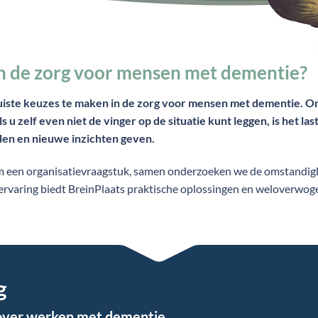
 in de zorg voor mensen met dementie?
juiste keuzes te maken in de zorg voor mensen met dementie. 
s u zelf even niet de vinger op de situatie kunt leggen, is het las
den en nieuwe inzichten geven.
 om een organisatievraagstuk, samen onderzoeken we de omstandi
 ervaring biedt BreinPlaats praktische oplossingen en weloverwog
g
 over werken met dementie