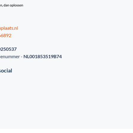
plaats.nl
66892
0250537
tienummer -
NL001853519B74
social