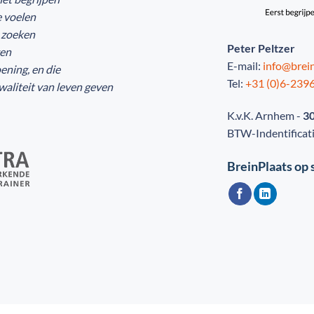
e voelen
r zoeken
Peter Peltzer
gen
E-mail:
info@brein
ening, en die
Tel:
+31 (0)6-239
liteit van leven geven
K.v.K. Arnhem -
3
BTW-Indentifica
BreinPlaats op 