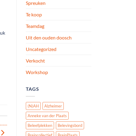
Spreuken
Te koop
Teamdag
ruk
Uit den ouden doosch
Uncategorized
Verkocht
Workshop
TAGS
(N)AH
Alzheimer
Anneke van der Plaats
S……
Beleefplekken
Belevingsbord
Breincollectief
BreinPlaats