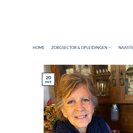
Ga
naar
inhoud
HOME
ZORGSECTOR & OPLEIDINGEN
NAASTE
20
mrt