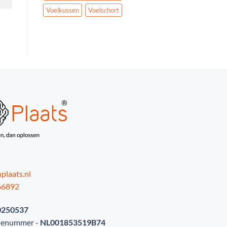
Voelkussen
Voelschort
plaats.nl
66892
0250537
tienummer -
NL001853519B74