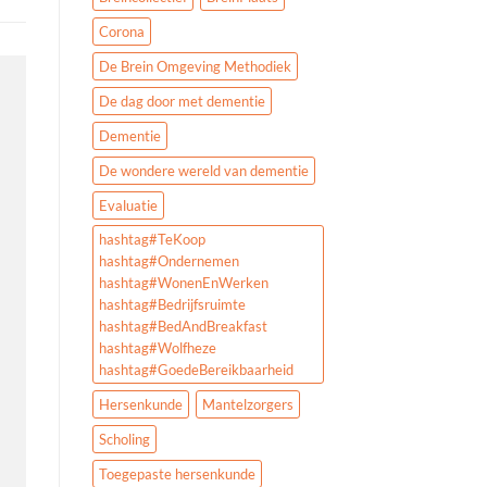
Corona
De Brein Omgeving Methodiek
De dag door met dementie
Dementie
De wondere wereld van dementie
Evaluatie
hashtag#TeKoop
hashtag#Ondernemen
hashtag#WonenEnWerken
hashtag#Bedrijfsruimte
hashtag#BedAndBreakfast
hashtag#Wolfheze
hashtag#GoedeBereikbaarheid
Hersenkunde
Mantelzorgers
Scholing
Toegepaste hersenkunde