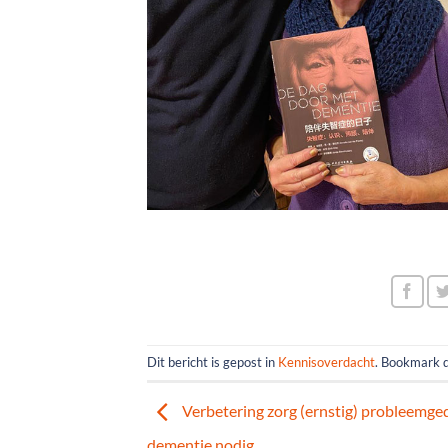
Dit bericht is gepost in
Kennisoverdacht
. Bookmark 
Verbetering zorg (ernstig) probleemged
dementie nodig