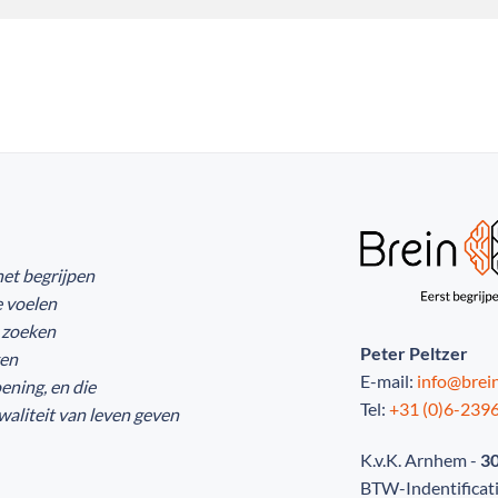
het begrijpen
e voelen
r zoeken
Peter Peltzer
gen
E-mail:
info@brein
ening, en die
Tel:
+31 (0)6-239
liteit van leven geven
K.v.K. Arnhem -
3
BTW-Indentifica