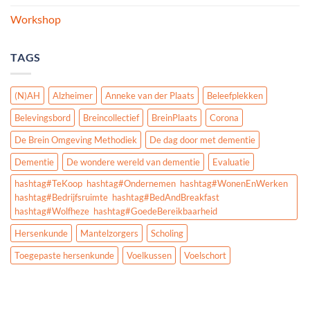
Workshop
TAGS
(N)AH
Alzheimer
Anneke van der Plaats
Beleefplekken
Belevingsbord
Breincollectief
BreinPlaats
Corona
De Brein Omgeving Methodiek
De dag door met dementie
Dementie
De wondere wereld van dementie
Evaluatie
hashtag#TeKoop hashtag#Ondernemen hashtag#WonenEnWerken
hashtag#Bedrijfsruimte hashtag#BedAndBreakfast
hashtag#Wolfheze hashtag#GoedeBereikbaarheid
Hersenkunde
Mantelzorgers
Scholing
Toegepaste hersenkunde
Voelkussen
Voelschort