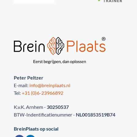
Peter Peltzer
E-mail:
info@breinplaats.nl
Tel:
+31 (0)6-23966892
K.v.K. Arnhem -
30250537
BTW-Indentificatienummer -
NL001853519B74
BreinPlaats op social